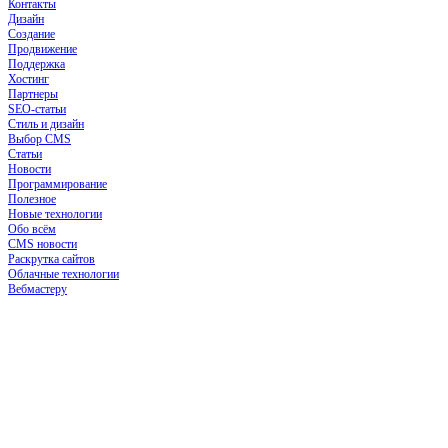
Контакты
Дизайн
Создание
Продвижение
Поддержка
Хостинг
Партнеры
SEO-статьи
Стиль и дизайн
Выбор CMS
Статьи
Новости
Программирование
Полезное
Новые технологии
Обо всём
CMS новости
Раскрутка сайтов
Облачные технологии
Вебмастеру