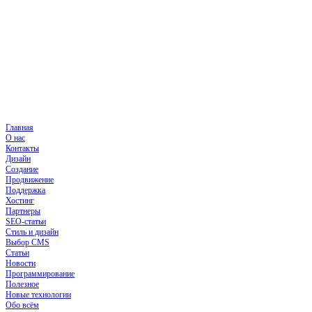
Главная
О нас
Контакты
Дизайн
Создание
Продвижение
Поддержка
Хостинг
Партнеры
SEO-статьи
Стиль и дизайн
Выбор CMS
Статьи
Новости
Программирование
Полезное
Новые технологии
Обо всём